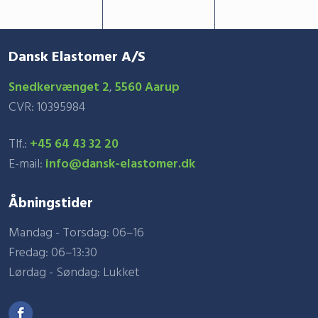
Dansk Elastomer A/S
Snedkervænget 2
,
​5560 Aarup
​CVR: 10395984​
Tlf.:
+45 64 43 32 20
E-mail:
info@dansk-elastomer.dk
Åbningstider
Mandag - Torsdag: 06–16
Fredag: 06–13:30
Lørdag - Søndag: Lukket