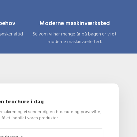
 behov
Moderne maskinværksted
nsker altid
Selvom vi har mange år på bagen er vi et
moderne maskinværksted.
 en brochure i dag
rmularen og vi sender dig en brochure og prøvevifte,
 få et indblik i vores produkter.