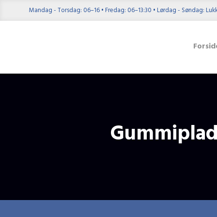
Mandag - Torsdag: 06–16 • Fredag: 06–13:30 • Lørdag - Søndag: Luk
Forsid
Gummiplad