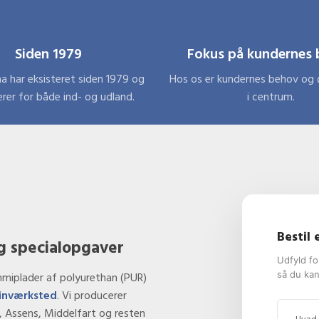
Siden 1979
Fokus på kundernes
ma har eksisteret siden 1979 og
Hos os er kundernes behov og ø
rer for både ind- og udland.
i centrum.
Bestil
og specialopgaver
Udfyld fo
så du kan
ummiplader af polyurethan (PUR)
inværksted
. Vi producerer
um, Assens, Middelfart og resten