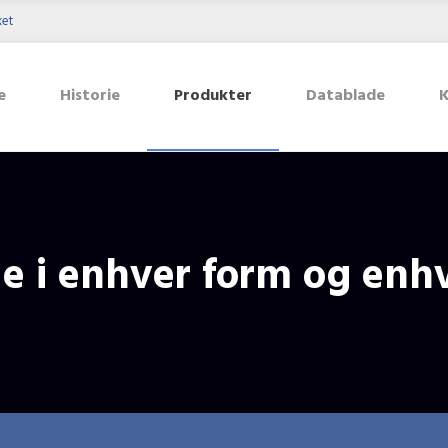
ket
e
Historie
Produkter
Datablade
e
i enhver form og enhv