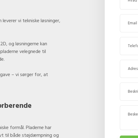
leverer vi tekniske løsninger,
72D, og løsningerne kan
-pladerne velegnede til
de.
pgave – vi sørger for, at
orberende
iske formål. Pladerne har
ivt til både støjdæmpning og