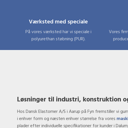
Værksted med speciale
På vores værksted har vi speciale i
Vores fir
polyurethan støbning (PUR).
produce
Løsninger til industri, konstruktion 
​Hos Dansk Elastomer A/S i Aarup på Fyn fremstiller vi g
i enhver form og næsten enhver størrelse fra vores
mask
plader efter individuelle specifikationer for kunder i Dal